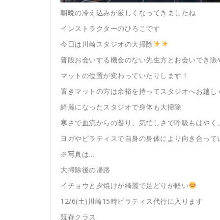
朝晩の冷え込みが厳しくなってきましたね
インストラクターのひろこです
今日は川崎スタジオの大掃除
普段お会いする機会のない先生方とお会いでき賑
マットの位置が変わっていたりします！
置きマットの方は余裕を持ってスタジオへお越し
綺麗になったスタジオで身体も大掃除
寒さで血流からの凝り、気忙しさで呼吸もはやく
ヨガやピラティスで自身の身体により向き合って
※写真は…
大掃除後の帰路
イチョウと夕焼けが綺麗で足どりが軽い
12/6(土)川崎15時ピラティス代行に入ります
既存クラス