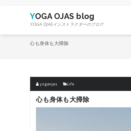
コ
ン
テ
YOGA OJAS blog
ン
YOGA OJASインストラクターのブログ
ツ
へ
ス
心も身体も大掃除
キ
ッ
プ
yogaojas
Life
心も身体も大掃除