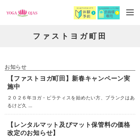
コ
ン
メニュ
テ
ン
ファストヨガ町田
ツ
へ
ス
キ
ッ
お知らせ
プ
【ファストヨガ町田】新春キャンペーン実
施中
２０２６年ヨガ・ピラティスを始めたい方、ブランクはあ
るけど久 …
【レンタルマット及びマット保管料の価格
改定のお知らせ】