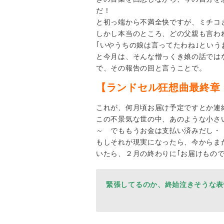
だ！
と初っ端から不満全快ですが、ミチコさ
しかし本当のところ、どの父親も言わ
｢いやうちの娘は言ってたわね｣とい
と今月は、そんな憎っくき娘の話では
で、その報告の回と言うことで。
【ランドセル狂想曲最終章
これが、何月頃お届け予定ですとか連
この不景気な世の中、あのような小さ
～ でももうお金は支払い済みだし・
もしそれが現実になったら、今からま
いたら、２月の終わりに｢お届けもので
緊張してるのか、終始泣きそうな表