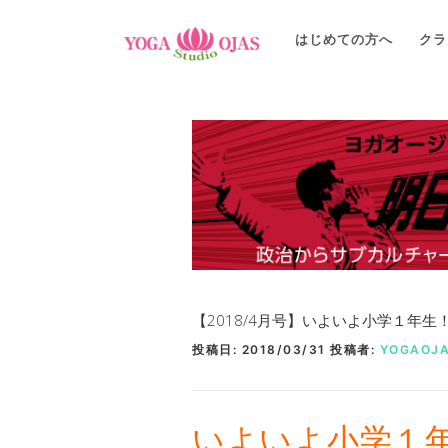
コ
ン
はじめての方へ
クラ
テ
ン
ツ
へ
ス
キ
ッ
プ
【2018/4月号】いよいよ小学１年
投稿日:
2018/03/31
投稿者:
YOGAOJ
いよいよ小学１