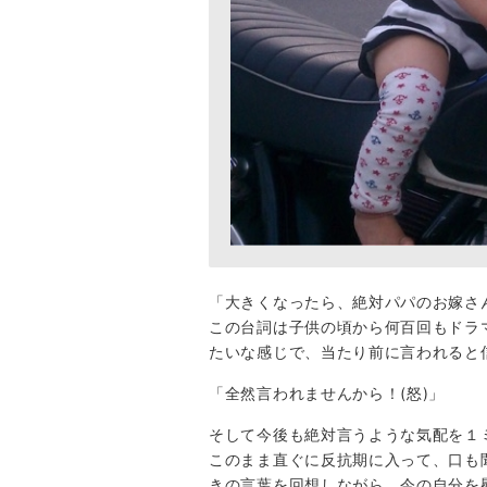
「大きくなったら、絶対パパのお嫁さ
この台詞は子供の頃から何百回もドラ
たいな感じで、当たり前に言われると
「全然言われませんから！(怒)」
そして今後も絶対言うような気配を１
このまま直ぐに反抗期に入って、口も
きの言葉を回想しながら、今の自分を