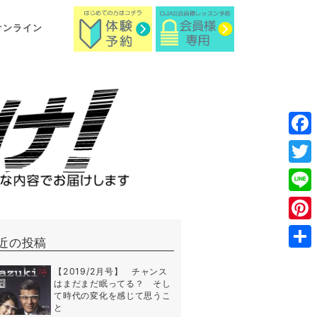
オンライン
Face
Twitt
Line
Pinte
近の投稿
共
【2019/2月号】 チャンス
有
はまだまだ眠ってる？ そし
て時代の変化を感じて思うこ
と