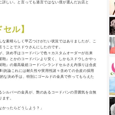
に詳しい。と言っても過言ではない僕が選んだお店と
ドセル】
んな素晴らしく甲乙つけがたい状況ではありましたが、こ
言うことでスドウさんにしたのです。
が、決め手はコードバンで色々カスタムオーダーが出来
屋鞄』とかのコードバンより安く、しかもスドウしかやっ
製鞄』の最高級総コードバンランドセルさえ内張りは合皮
事(勿論これには耐久性や実用性諸々含めての合皮の採用
定的な決め手は、特別にゴールドの金具で作ってもらえた
るシルバーの金具が、艶のあるコードバンの雰囲気を台無
ります。
なかったらどうしよう？」