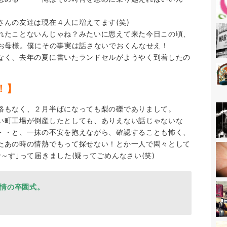
んの友達は現在４人に増えてます(笑)
れたことないんじゃね？みたいに思えて来た今日この頃、
うお母様。僕にその事実は話さないでおくんなせえ！
なく、去年の夏に書いたランドセルがようやく到着したの
！】
絡もなく、２月半ばになっても梨の礫でありまして。
い町工場が倒産したとしても、ありえない話じゃないな
・・と、一抹の不安を抱えながら、確認することも怖く、
たあの時の情熱でもって探せない！とか一人で悶々として
～す｣って届きました(疑ってごめんなさい(笑)
情の卒園式。