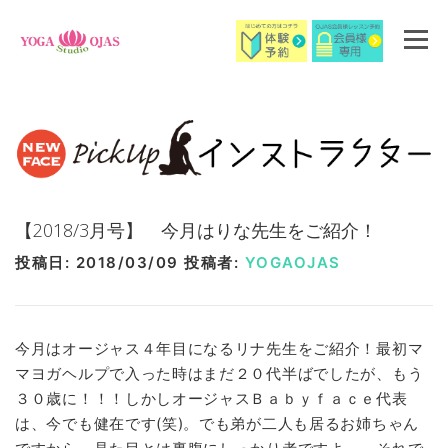
コ
ン
メニュ
テ
ン
ツ
へ
ス
キ
ッ
【2018/3月号】 今月はりな先生をご紹介！
プ
投稿日:
2018/03/09
投稿者:
YOGAOJAS
今月はオージャス４年目になるリナ先生をご紹介！最初マ
マヨガヘルプで入った時はまだ２０代半ばでしたが、もう
３０歳に！！！しかしオージャスＢａｂｙｆａｃｅ代表
は、今でも健在です(笑)。でも弟が二人も居るお姉ちゃん